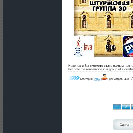
Наконец и Вы сможете стать самым насто
become the real marine in a group of stormtr
Категория:
Игры
|
Просмотров: 438 |
1
2
Сделат