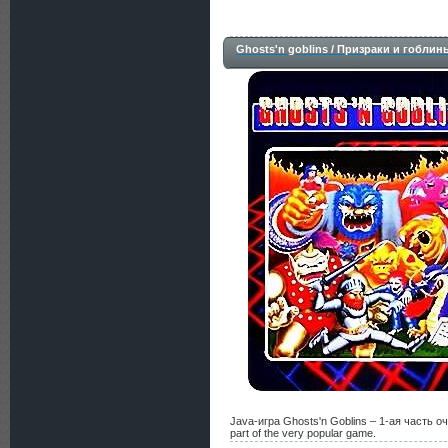
Ghosts'n goblins / Призраки и гоблин
Java-игра Ghosts'n Goblins – 1-ая часть о
part of the very popular game.