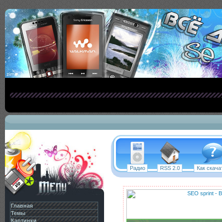
Радио
RSS 2.0
Как скача
Главная
Темы
Картинки