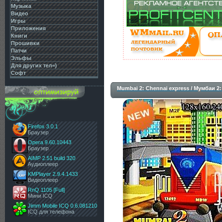
Музыка
Видео
Игры
Приложения
Книги
Прошивки
Патчи
Эльфы
Для других тел=)
Софт
Mumbai 2: Chennai express / Мумбаи 2
Firefox 3.0.1
Браузер
Opera 9.60.10443
Браузер
AIMP 2.51 build 320
Аудиоплеер
KMPlayer 2.9.4.1433
Видеоплеер
RnQ 1105 [Full]
Мини ICQ
Jimm Mobile ICQ 0.6.081210
ICQ для телефона