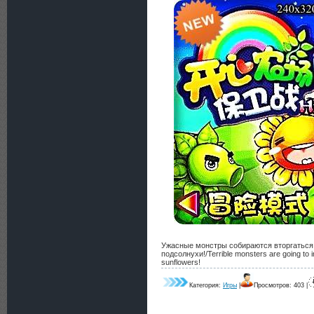
Ужасные монстры собираются вторгаться
подсолнухи!/Terrible monsters are going to 
sunflowers!
Категория:
Игры
|
Просмотров: 403 |