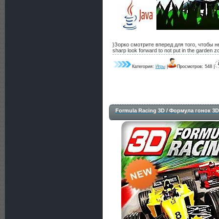
}Зорко смотрите вперед для того, чтобы не
sharp look forward to not put in the garden z
Категория:
Игры
|
Просмотров: 548 |
Formula Racing 3D / Формула гонок 3D