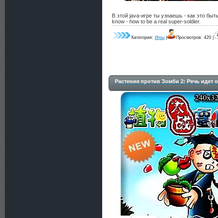
В этой java-игре ты узнаешь - как это быть
know - how to be a real super-soldier.
Категория:
Игры
|
Просмотров: 420 |
Растения против Зомби 2: Речь идет о в