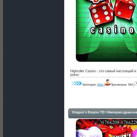
Highroller Casino - это самый настоящий и кл
poker.
Категория:
Игры
|
Просмотров: 564 |
Dragon's Empire TD / Империя дракон