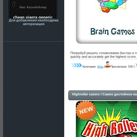
Для добавления необходима
авторизация
Попробуй решить головоломки быстро и точ
quickly and accurately get the highest score.
Категория:
Игры
|
Просмотров: 529 |
Highroller casino / Самое достойное к