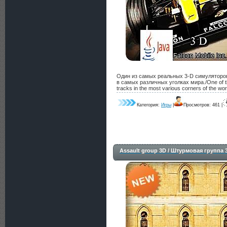
Один из самых реальных 3-D симуляторо
в самых различных уголках мира./One of the 
tracks in the most various corners of the wor
Категория:
Игры
|
Просмотров: 461 |
Assault group 3D / Штурмовая группа 