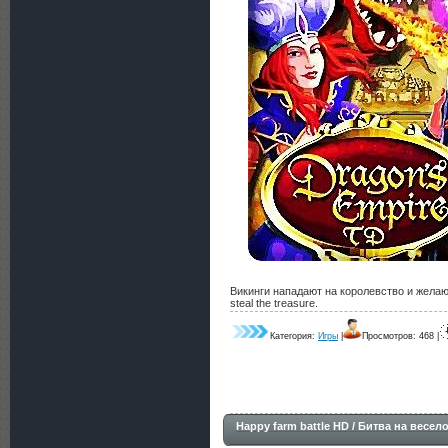
Викинги нападают на королевство и желают
steal the treasure.
Категория:
Игры
|
Просмотров: 468 |
Happy farm battle HD / Битва на весе