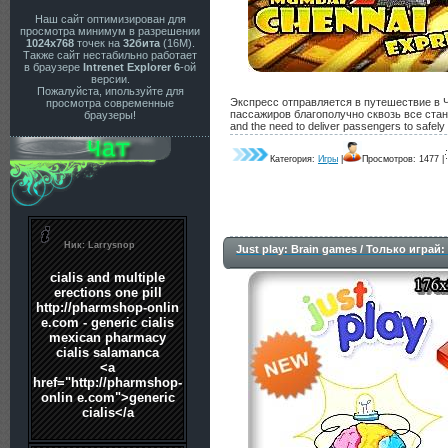
Наш сайт оптимизирован для
просмотра минимум в разрешении
1024x768
точек на
32бита
(16М).
Также сайт нестабильно работает
в браузере
Intrenet Explorer 6
-ой
версии.
Пожалуйста, ипользуйте для
Экспресс отправляется в путешествие в 
просмотра современные
пассажиров благополучно сквозь все станции
браузеры!
and the need to deliver passengers to safely t
Категория:
Игры
|
Просмотров: 1477 |
Just play: Brain games / Только играй